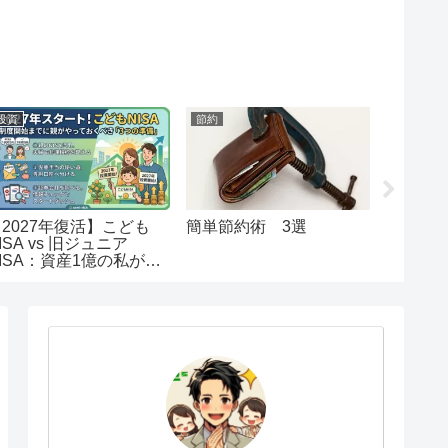
投資
節約
節約
【2027年復活】こども
簡単節約術 3選
【初心
ISA vs 旧ジュニア
納税解
ISA：資産1億の私が出
注意事
した「教育資金」の最終
回答