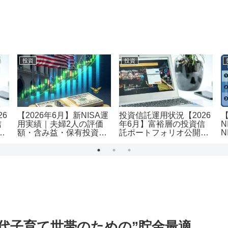
投資
投資
26
【2026年6月】新NISA運
投資信託運用状況【2026
信
用実績｜夫婦2人の評価
年6月】富裕層の投資信
N
｜
額・含み益・保有投資信
託ポートフォリオ公開｜
N
託を公開
評価額1.19億・含み益
用
+5,455万円のリアル運用
レポート投資
40代子育て世帯のための”貯金最適