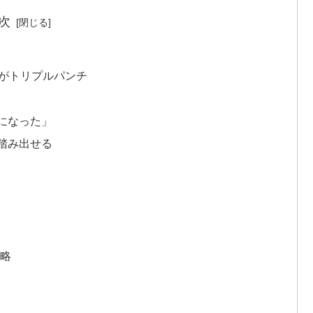
次
」がトリプルパンチ
になった」
踏み出せる
戦略