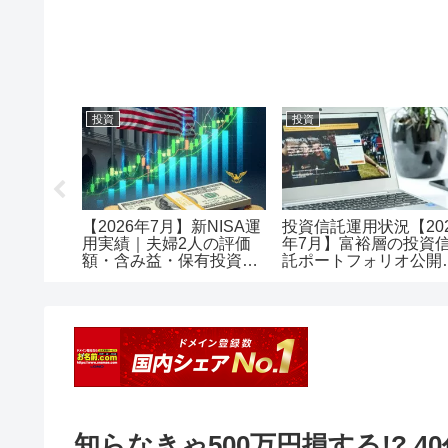
投資
投資
メリット
【2026年7月】新NISA運
投資信託運用状況【20
で口座開
用実績｜夫婦2人の評価
年7月】富裕層の投資
額・含み益・保有投資信
託ポートフォリオ公開
託を公開
評価額1.18億・含み益
+5,257万円のリアル運
レポート投資
知らなきゃ500万円損する!? 