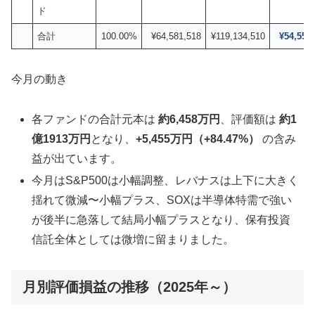
ド
合計
100.00%
¥64,581,518
¥119,134,510
¥54,552
今月の動き
各ファンドの合計元本は
約6,458万円
、評価額は
約1
億1913万円
となり、
+5,455万円（+84.47%）
の含み
益が出ています。
今月はS&P500は小幅調整、レバナスは上下に大きく
揺れて微減〜小幅プラス、SOXは半導体特需で強い
が後半に急落して結局小幅プラスとなり、保有投資
信託全体としては微増に留まりました。
月別評価損益の推移（2025年～）