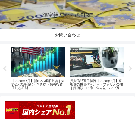
準富裕層からのFIRE
お問い合わせ
投資
投資
投
楽天
【2026年7月】新NISA運用実績｜夫
投資信託運用状況【2026年7月】富
【2
婦2人の評価額・含み益・保有投資
裕層の投資信託ポートフォリオ公開
婦2
信託を公開
｜評価額1.18億・含み益+5,257万円
信託
のリアル運用レポート投資