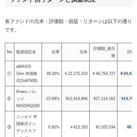
各ファンドの元本・評価額・損益・リターンは以下の通り
です。
評価額_税引
No
投資信託名
比率
元本
評価
後
eMAXIS
①
Slim 米国株
39.20%
￥22,275,153
￥46,754,727
￥24,479,
式(S&P500)
iFreeレバレ
②
ッジ
23.68%
¥12,414,856
¥27,214,162
¥14,799
NASDAQ100
ニッセイ 外
国株式イン
③
0.92%
￥413,183
¥1,025,534
¥612,
デックスフ