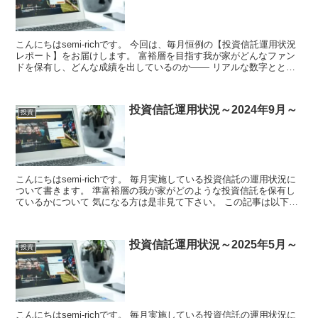
こんにちはsemi-richです。 今回は、毎月恒例の【投資信託運用状況
レポート】をお届けします。 富裕層を目指す我が家がどんなファン
ドを保有し、どんな成績を出しているのか—— リアルな数字ととも
に、資産形成のヒントをお...
投資信託運用状況～2024年9月～
投資
こんにちはsemi-richです。 毎月実施している投資信託の運用状況に
ついて書きます。 準富裕層の我が家がどのような投資信託を保有し
ているかについて 気になる方は是非見て下さい。 この記事は以下の
方におス...
投資信託運用状況～2025年5月～
投資
こんにちはsemi-richです。 毎月実施している投資信託の運用状況に