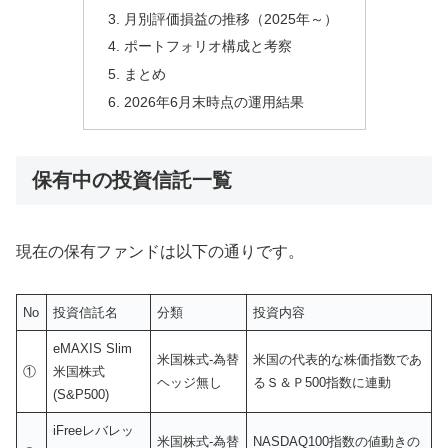
月別評価損益の推移（2025年～）
ポートフォリオ構成と考察
まとめ
2026年6月末時点の運用結果
保有中の投資信託一覧
現在の保有ファンドは以下の通りです。
No
投資信託名
分類
投資内容
eMAXIS Slim
米国株式-為替
米国の代表的な株価指数であ
①
米国株式
ヘッジ無し
るＳ＆Ｐ500指数に連動
(S&P500)
iFreeレバレッ
米国株式-為替
NASDAQ100指数の値動きの