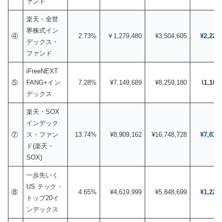
ァンド
楽天・全世
界株式イン
④
2.73%
￥1,279,480
¥3,504,605
¥2,225
デックス・
ファンド
iFreeNEXT
⑤
FANG+イン
7.28%
¥7,149,689
¥8,259,180
\1,109
デックス
楽天・SOX
インデック
⑦
ス・ファン
13.74%
¥8,909,162
¥16,748,728
¥7,839
ド(楽天・
SOX)
一歩先いく
US テック・
⑧
4.65%
¥4,619,999
¥5,848,699
¥1,228
トップ20イ
ンデックス