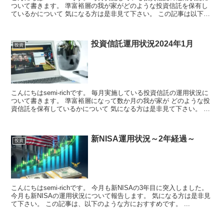
ついて書きます。 準富裕層の我が家がどのような投資信託を保有し
ているかについて 気になる方は是非見て下さい。 この記事は以下の
方におス...
投資信託運用状況2024年1月
投資
こんにちはsemi-richです。 毎月実施している投資信託の運用状況に
ついて書きます。 準富裕層になって数か月の我が家が どのような投
資信託を保有しているかについて 気になる方は是非見て下さい。 今
年最初の...
新NISA運用状況～2年経過～
投資
こんにちはsemi-richです。 今月も新NISAの3年目に突入しました。
今月も新NISAの運用状況について報告します。 気になる方は是非見
て下さい。 この記事は、以下のような方におすすめです。 ...