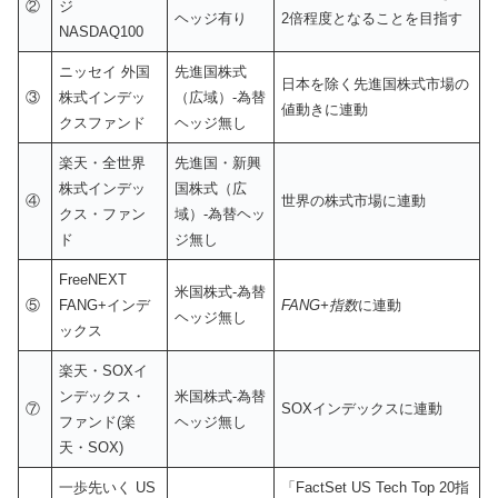
②
ジ
ヘッジ有り
2倍程度となることを目指す
NASDAQ100
ニッセイ 外国
先進国株式
日本を除く先進国株式市場の
③
株式インデッ
（広域）-為替
値動きに連動
クスファンド
ヘッジ無し
楽天・全世界
先進国・新興
株式インデッ
国株式（広
④
世界の株式市場に連動
クス・ファン
域）-為替ヘッ
ド
ジ無し
FreeNEXT
米国株式-為替
⑤
FANG+インデ
FANG+指数
に連動
ヘッジ無し
ックス
楽天・SOXイ
ンデックス・
米国株式-為替
⑦
SOXインデックスに連動
ファンド(楽
ヘッジ無し
天・SOX)
一歩先いく US
「FactSet US Tech Top 20指