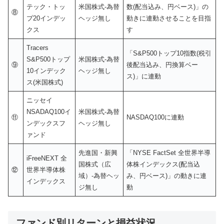
テック・トッ
米国株式-為替
数(配当込み、円ベース)」の
⑧
プ20インデッ
ヘッジ無し
動きに連動させることを目指
クス
す
Tracers
「S&P500トップ10指数(税引
S&P500トップ
米国株式-為替
⑨
後配当込み、円換算ベー
10インデック
ヘッジ無し
ス)」に連動
ス(米国株式)
ニッセイ
NSADAQ100イ
米国株式-為替
⑪
NASDAQ100に連動
ンデックスフ
ヘッジ無し
ァンド
先進国・新興
「NYSE FactSet 全世界半導
iFreeNEXT 全
国株式（広
体株インデックス(配当込
⑫
世界半導体株
域）-為替ヘッ
み、円ベース)」の動きに連
インデックス
ジ無し
動
ファンド別リターンと損益状況