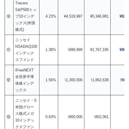
Tracers
S&P500トッ
⑨
プ10インデ
4.23%
¥4,519,997
¥5,346,981
¥826,
ックス(米国
株式)
ニッセイ
NSADAQ100
⑪
1.38%
\899,999
¥1,767,195
¥867,
インデック
スファンド
iFreeNEXT
全世界半導
⑫
1.56%
\1,300,000
\1,862,638
\562
体株インデ
ックス
ニッセイ・S
米国グロー
ス株式メガ
⑬
0.63%
\800,000
\802,061
\2
10インデッ
クスファン