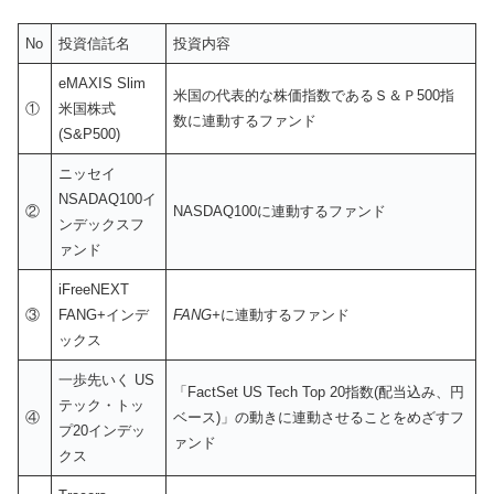
No
投資信託名
投資内容
eMAXIS Slim
米国の代表的な株価指数であるＳ＆Ｐ500指
①
米国株式
数に連動するファンド
(S&P500)
ニッセイ
NSADAQ100イ
②
NASDAQ100に連動するファンド
ンデックスフ
ァンド
iFreeNEXT
③
FANG+インデ
FANG+
に連動するファンド
ックス
一歩先いく US
「FactSet US Tech Top 20指数(配当込み、円
テック・トッ
④
ベース)」の動きに連動させることをめざすフ
プ20インデッ
ァンド
クス