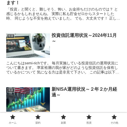
ます！
「投資」と聞くと、難しそう、怖い、お金持ちだけのものでは？ と
感じるかもしれませんね。 実際に私も貯金ゼロからスタートした
時、 同じような不安を抱えていました。 でも、大丈夫です！ 正しい
知識と行動で、誰でも...
投資信託運用状況～2024年11月
投資
～
こんにちはsemi-richです。 毎月実施している投資信託の運用状況に
ついて書きます。 準富裕層の我が家がどのような投資信託を保有し
ているかについて 気になる方は是非見て下さい。 この記事は以下の
方におス...
新NISA運用状況～２年２か月経
投資
過～
こんにちはsemi-richです。 今月も新NISAの運用状況を報告します。
新NISAは3年目に突入し、我が家の資産形成も着実に積み上がってき
ホーム
節約
副業
投資
その他
ました。 気になる方はぜひチェックしてみてください。 この記事