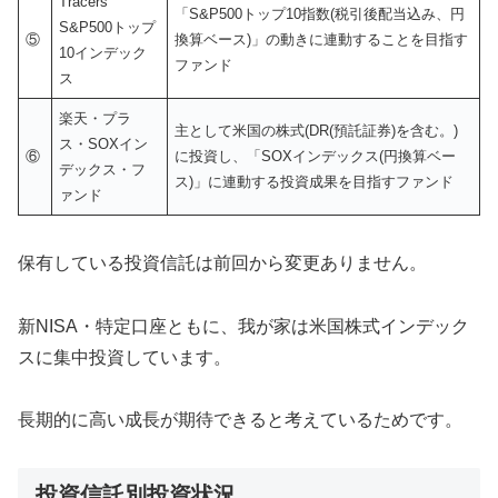
Tracers
「S&P500トップ10指数(税引後配当込み、円
S&P500トップ
⑤
換算ベース)」の動きに連動することを目指す
10インデック
ファンド
ス
楽天・プラ
主として米国の株式(DR(預託証券)を含む。)
ス・SOXイン
⑥
に投資し、「SOXインデックス(円換算ベー
デックス・フ
ス)」に連動する投資成果を目指すファンド
ァンド
保有している投資信託は前回から変更ありません。
新NISA・特定口座ともに、我が家は米国株式インデック
スに集中投資しています。
長期的に高い成長が期待できると考えているためです。
投資信託別投資状況