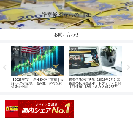
準富裕層からのFIRE
お問い合わせ
投資
投資
投
楽天
【2026年7月】新NISA運用実績｜夫
投資信託運用状況【2026年7月】富
【2
婦2人の評価額・含み益・保有投資
裕層の投資信託ポートフォリオ公開
婦2
信託を公開
｜評価額1.18億・含み益+5,257万円
信託
のリアル運用レポート投資