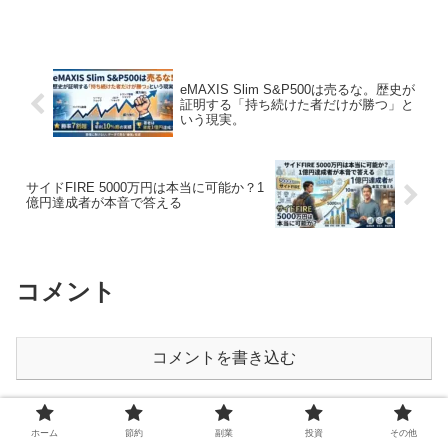
eMAXIS Slim S&P500は売るな。歴史が
証明する「持ち続けた者だけが勝つ」と
いう現実。
サイドFIRE 5000万円は本当に可能か？1
億円達成者が本音で答える
コメント
コメントを書き込む
ホーム
投資
ホーム
節約
副業
投資
その他