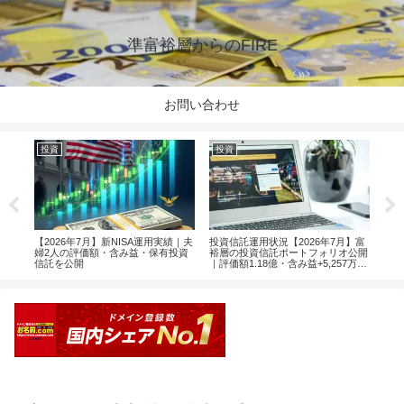
準富裕層からのFIRE
お問い合わせ
投資
投資
投
楽天
【2026年7月】新NISA運用実績｜夫
投資信託運用状況【2026年7月】富
【2
婦2人の評価額・含み益・保有投資
裕層の投資信託ポートフォリオ公開
婦2
信託を公開
｜評価額1.18億・含み益+5,257万円
信託
のリアル運用レポート投資