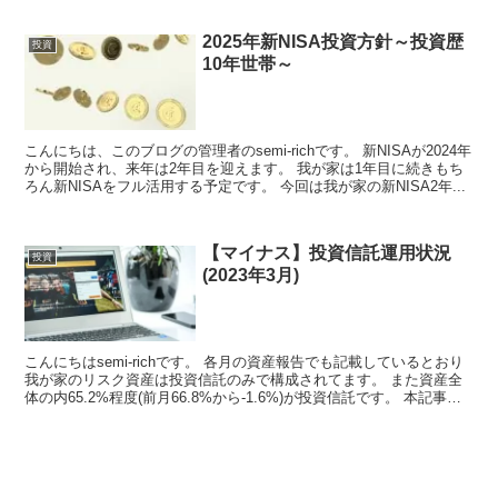
2025年新NISA投資方針～投資歴
投資
10年世帯～
こんにちは、このブログの管理者のsemi-richです。 新NISAが2024年
から開始され、来年は2年目を迎えます。 我が家は1年目に続きもち
ろん新NISAをフル活用する予定です。 今回は我が家の新NISA2年...
【マイナス】投資信託運用状況
投資
(2023年3月)
こんにちはsemi-richです。 各月の資産報告でも記載しているとおり
我が家のリスク資産は投資信託のみで構成されてます。 また資産全
体の内65.2%程度(前月66.8%から-1.6%)が投資信託です。 本記事
で...