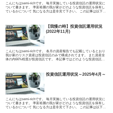
こんにちはsemi-richです。 毎月実施している投資信託の運用状況に
ついて書きます。 準富裕層の我が家がどのような投資信託を保有し
ているかについて 気になる方は是非見て下さい。 この記事は以下の
方におス...
【我慢の時】投資信託運用状況
投資
(2022年11月)
こんにちはsemi-richです。 各月の資産報告でも記載しているとおり
我が家のリスク資産は投資信託のみで構成されてます。 また資産全
体の内66%程度が投資信託です。 本記事ではどのような投資信託に
投資していて ...
投資信託運用状況～2025年4月～
投資
こんにちはsemi-richです。 毎月実施している投資信託の運用状況に
ついて書きます。 準富裕層の我が家がどのような投資信託を保有し
ているかについて 気になる方は是非見て下さい。 この記事は以下の
方におス...