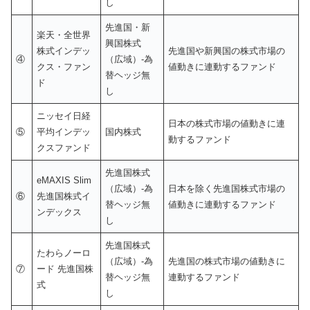
し
先進国・新
楽天・全世界
興国株式
株式インデッ
先進国や新興国の株式市場の
④
（広域）-為
クス・ファン
値動きに連動するファンド
替ヘッジ無
ド
し
ニッセイ日経
日本の株式市場の値動きに連
⑤
平均インデッ
国内株式
動するファンド
クスファンド
先進国株式
eMAXIS Slim
（広域）-為
日本を除く先進国株式市場の
⑥
先進国株式イ
替ヘッジ無
値動きに連動するファンド
ンデックス
し
先進国株式
たわらノーロ
（広域）-為
先進国の株式市場の値動きに
⑦
ード 先進国株
替ヘッジ無
連動するファンド
式
し