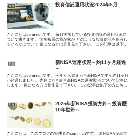
投資信託運用状況2024年5月
投資
こんにちはsemi-richです。 毎月実施している投資信託の運用状況に
ついて書きます。 準富裕層の我が家が どのような投資信託を保有し
ているかについて 気になる方は是非見て下さい。 この記事は以下
の...
新NISA運用状況～約11ヶ月経過
投資
～
こんにちはsemi-richです。 今年から始まった新NISAですが約11ヶ月
が経過しました。 先月に引き続き新NISAの運用状況について記事に
します。 気になる方は是非見て下さい。 この記事は以下の方にお...
2025年新NISA投資方針～投資歴
投資
10年世帯～
こんにちは、このブログの管理者のsemi-richです。 新NISAが2024年