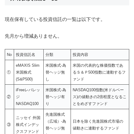
現在保有している投資信託の一覧は以下です。
先月から増減ありません。
No
投資信託名
分類
投資内容
eMAXIS Slim
米国株式-為
米国の代表的な株価指数であ
①
米国株式
替ヘッジ無
るＳ＆Ｐ500指数に連動するフ
(S&P500)
し
ァンド
iFreeレバレッ
米国株式-為
NASDAQ100指数(米ドルベー
②
ジ
替ヘッジ有
ス)の値動きの2倍程度となるこ
NASDAQ100
り
とをめざすファンド
先進国株式
ニッセイ 外国
（広域）-為
日本を除く先進国株式市場の
③
株式インデッ
替ヘッジ無
値動きに連動するファンド
クスファンド