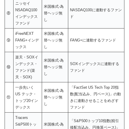
ニッセイ
米国株式-為
NSADAQ100
NASDAQ100に連動するファン
⑧
替ヘッジ無
インデックス
ド
し
ファンド
iFreeNEXT
米国株式-為
⑨
FANG+インデ
替ヘッジ無
FANG+
に連動するファンド
ックス
し
楽天・SOXイ
米国株式-為
ンデックス・
SOXインデックスに連動する
⑩
替ヘッジ無
ファンド(楽
ファンド
し
天・SOX)
一歩先いく
「FactSet US Tech Top 20指
米国株式-為
US テック・
数(配当込み、円ベース)」の動
⑪
替ヘッジ無
トップ20イン
きに連動させることをめざす
し
デックス
ファンド
Tracers
「S&P500トップ10指数(税引
S&P500トッ
米国株式-為
後配当込み、円換算ベース)」