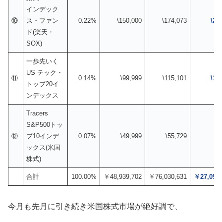
インデック
⑩
ス・ファン
0.22%
\150,000
\174,073
\24
ド(楽天・
SOX)
一歩先いく
US テック・
⑪
0.14%
\99,999
\115,101
\15
トップ20イ
ンデックス
Tracers
S&P500トッ
⑫
プ10インデ
0.07%
\49,999
\55,729
\5
ックス(米国
株式)
合計
100.00%
￥48,939,702
￥76,030,631
￥27,090,
今月も先月に引き続き米国株式市場が絶好調で、