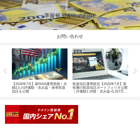
準富裕層からのFIRE
お問い合わせ
投資
投資
投
楽天
【2026年7月】新NISA運用実績｜夫
投資信託運用状況【2026年7月】富
【2
婦2人の評価額・含み益・保有投資
裕層の投資信託ポートフォリオ公開
婦2
信託を公開
｜評価額1.18億・含み益+5,257万円
信託
のリアル運用レポート投資