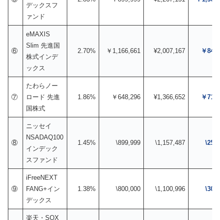
デックスフ
ァンド
eMAXIS
Slim 先進国
⑥
2.70%
￥1,166,661
¥2,007,167
￥840,
株式インデ
ックス
たわらノー
⑦
ロード 先進
1.86%
￥648,296
¥1,366,652
￥718,
国株式
ニッセイ
NSADAQ100
⑧
1.45%
\899,999
\1,157,487
\257
インデック
スファンド
iFreeNEXT
⑨
FANG+イン
1.38%
\800,000
\1,100,996
\300
デックス
楽天・SOX