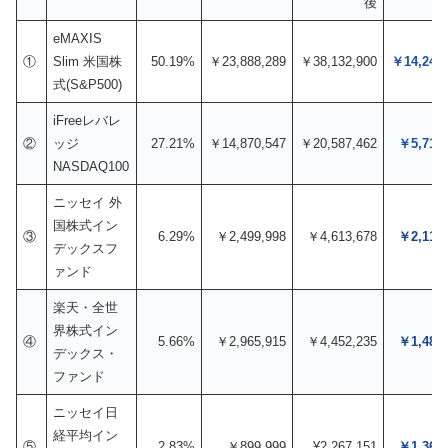
後
eMAXIS
①
Slim 米国株
50.19%
￥23,888,289
￥38,132,900
￥14,244,
式(S&P500)
iFreeレバレ
②
ッジ
27.21%
￥14,870,547
￥20,587,462
￥5,716,
NASDAQ100
ニッセイ 外
国株式イン
③
6.29%
￥2,499,998
￥4,613,678
￥2,113,
デックスフ
ァンド
楽天・全世
界株式イン
④
5.66%
￥2,965,915
￥4,452,235
￥1,486,
デックス・
ファンド
ニッセイ日
経平均イン
⑤
2.83%
￥899,999
¥2,267,151
￥1,367,