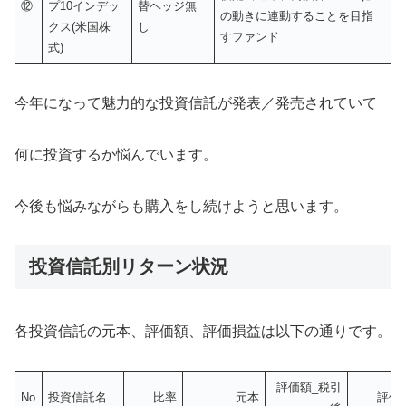
⑫
プ10インデッ
替ヘッジ無
の動きに連動することを目指
クス(米国株
し
すファンド
式)
今年になって魅力的な投資信託が発表／発売されていて
何に投資するか悩んでいます。
今後も悩みながらも購入をし続けようと思います。
投資信託別リターン状況
各投資信託の元本、評価額、評価損益は以下の通りです。
評価額_税引
No
投資信託名
比率
元本
評価