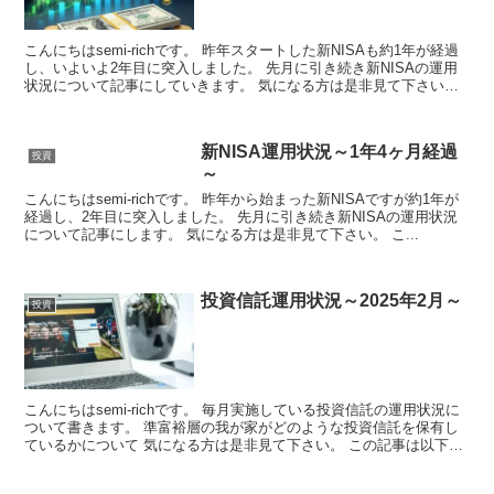
こんにちはsemi-richです。 昨年スタートした新NISAも約1年が経過
し、いよいよ2年目に突入しました。 先月に引き続き新NISAの運用
状況について記事にしていきます。 気になる方は是非見て下さい。
...
新NISA運用状況～1年4ヶ月経過
投資
～
こんにちはsemi-richです。 昨年から始まった新NISAですが約1年が
経過し、2年目に突入しました。 先月に引き続き新NISAの運用状況
について記事にします。 気になる方は是非見て下さい。 こ...
投資信託運用状況～2025年2月～
投資
こんにちはsemi-richです。 毎月実施している投資信託の運用状況に
ついて書きます。 準富裕層の我が家がどのような投資信託を保有し
ているかについて 気になる方は是非見て下さい。 この記事は以下の
方におス...