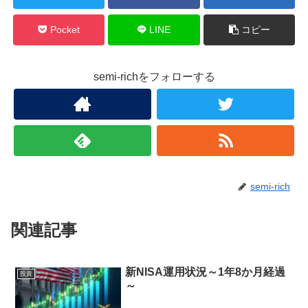
Pocket
LINE
コピー
semi-richをフォローする
semi-rich
関連記事
新NISA運用状況～1年8か月経過
投資
～