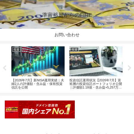
準富裕層からのFIRE
お問い合わせ
投資
投資
投
楽天
【2026年7月】新NISA運用実績｜夫
投資信託運用状況【2026年7月】富
【2
婦2人の評価額・含み益・保有投資
裕層の投資信託ポートフォリオ公開
婦2
信託を公開
｜評価額1.18億・含み益+5,257万円
信託
のリアル運用レポート投資