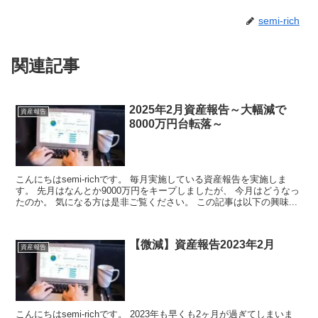
semi-rich
関連記事
2025年2月資産報告～大幅減で
資産報告
8000万円台転落～
こんにちはsemi-richです。 毎月実施している資産報告を実施しま
す。 先月はなんとか9000万円をキープしましたが、 今月はどうなっ
たのか。 気になる方は是非ご覧ください。 この記事は以下の興味...
【微減】資産報告2023年2月
資産報告
こんにちはsemi-richです。 2023年も早くも2ヶ月が過ぎてしまいま