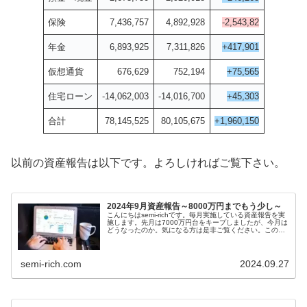
保険
7,436,757
4,892,928
-2,543,82
年金
6,893,925
7,311,826
+417,901
仮想通貨
676,629
752,194
+75,565
住宅ローン
-14,062,003
-14,016,700
+45,303
合計
78,145,525
80,105,675
+1,960,150
以前の資産報告は以下です。よろしければご覧下さい。
2024年9月資産報告～8000万円までもう少し～
こんにちはsemi-richです。毎月実施している資産報告を実
施します。先月は7000万円台をキープしましたが、今月は
どうなったのか。気になる方は是非ご覧ください。この記
事は以下の興味をお持ちの方向...
semi-rich.com
2024.09.27