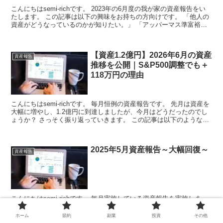
こんにちはsemi-richです。 2023年の6月度の我が家の資産報告をい
たします。 この記事は以下の興味をお持ちの方向けです。 「他人の
資産がどうなっているのかが知りたい。」 「アッパーマス準富裕層
の資産って...
【資産1.2億円】2026年6月の資産
資産報告
推移を公開｜S&P500調整でも＋
118万円の理由
こんにちはsemi-richです。 毎月恒例の資産報告です。 先月は資産を
大幅に増やし、1.2億円に到達しましたが、今月はどうだったのでし
ょうか？ さっそく振り返っていきます。 この記事は以下のような方
にお...
2025年5月資産報告～大幅回復～
資産報告
こんにちはsemi-richです。 毎月実施している資産報告を実施しま
す。 3～4月は大幅に資産が減ってしまいましたが、 今月はどうなっ
たのか。 気になる方は是非ご覧ください。 この記事は以下の興味
ホーム
節約
副業
投資
その他
を...