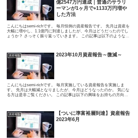
億2547万円達成｜普通のサラリ
ーマンが1ヶ月で+1133万円増や
した方法
こんにちはsemi-richです。 毎月恒例の資産報告です。 先月は資産を
大幅に増やし、1.1億円に到達しましたが、今月はどうだったのでし
ょうか？ さっそく振り返っていきます。 この記事は以下のような方
にお...
2023年10月資産報告～微減～
資産報告
こんにちはsemi-richです。 毎月実施している資産報告を実施しま
す。 先月は大幅減となりましたが、今月はどうなったのか。 気にな
る方は是非ご覧ください。 この記事は以下の興味をお持ちの方向け
です。 ...
【ついに準富裕層到達】資産報告
資産報告
2023年6月