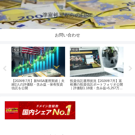
準富裕層からのFIRE
お問い合わせ
投資
投資
投
楽天
【2026年7月】新NISA運用実績｜夫
投資信託運用状況【2026年7月】富
【2
婦2人の評価額・含み益・保有投資
裕層の投資信託ポートフォリオ公開
婦2
信託を公開
｜評価額1.18億・含み益+5,257万円
信託
のリアル運用レポート投資