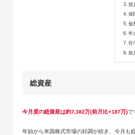
投
保
仮
年
住
前
総資産
今月度の総資産は約7,382万(前月比+187
万)
で
年始から米国株式市場の好調が続き、今月も