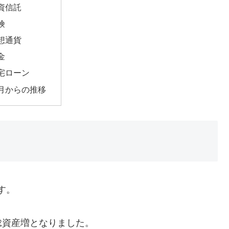
資信託
険
想通貨
金
宅ローン
月からの推移
す。
総資産増となりました。