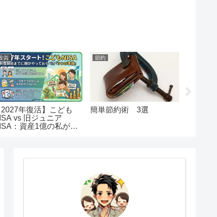
投資
節約
節約
【2027年復活】こども
簡単節約術 3選
【初心
ISA vs 旧ジュニア
納税解
ISA：資産1億の私が出
注意事
した「教育資金」の最終
回答