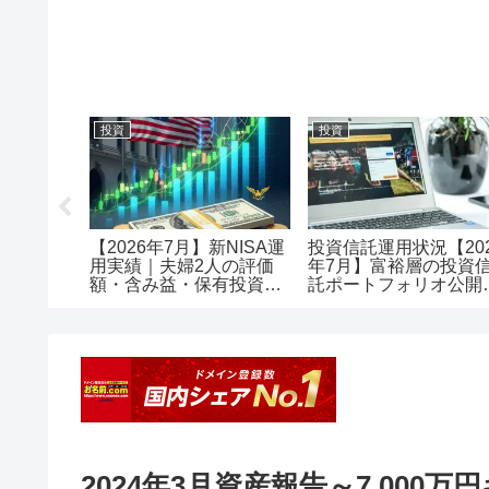
投資
投資
メリット
【2026年7月】新NISA運
投資信託運用状況【20
で口座開
用実績｜夫婦2人の評価
年7月】富裕層の投資
額・含み益・保有投資信
託ポートフォリオ公開
託を公開
評価額1.18億・含み益
+5,257万円のリアル運
レポート投資
2024年3月資産報告～7,000万