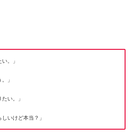
。
たい。」
う。」
りたい。」
らしいけど本当？」