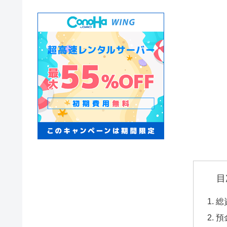
目
総
預