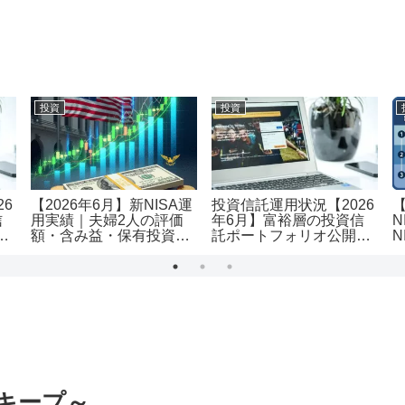
投資
投資
26
【2026年6月】新NISA運
投資信託運用状況【2026
信
用実績｜夫婦2人の評価
年6月】富裕層の投資信
N
｜
額・含み益・保有投資信
託ポートフォリオ公開｜
N
託を公開
評価額1.19億・含み益
用
+5,455万円のリアル運用
レポート投資
円キープ～