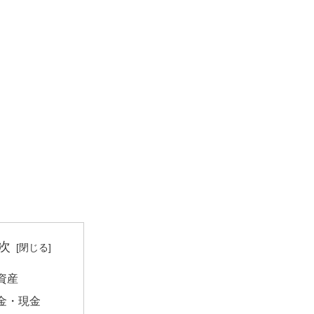
次
資産
金・現金