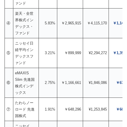
ァンド
楽天・全世
界株式イン
④
5.83%
￥2,965,915
￥4,115,170
￥1,149,
デックス・
ファンド
ニッセイ日
経平均イン
⑤
3.21%
￥899,999
¥2,294,272
￥1,394,
デックスフ
ァンド
eMAXIS
Slim 先進国
⑥
2.75%
￥1,166,661
¥1,846,086
￥679,
株式インデ
ックス
たわらノー
⑦
ロード 先進
1.91%
￥648,296
¥1,253,845
￥605,
国株式
ニッセイ