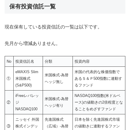
保有投資信託一覧
現在保有している投資信託の一覧は以下です。
先月から増減ありません。
No
投資信託名
分類
投資内容
eMAXIS Slim
米国の代表的な株価指数で
米国株式-為替
①
米国株式
あるＳ＆Ｐ500指数に連動す
ヘッジ無し
(S&P500)
るファンド
iFreeレバレッ
NASDAQ100指数(米ドルベ
米国株式-為替
②
ジ
ース)の値動きの2倍程度とな
ヘッジ有り
NASDAQ100
ることをめざすファンド
ニッセイ 外国
先進国株式
日本を除く先進国株式市場
③
株式インデッ
（広域）-為替
の値動きに連動するファン