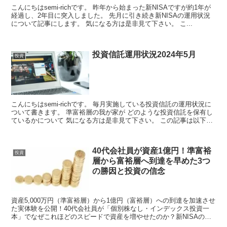
こんにちはsemi-richです。 昨年から始まった新NISAですが約1年が
経過し、2年目に突入しました。 先月に引き続き新NISAの運用状況
について記事にします。 気になる方は是非見て下さい。 こ...
投資信託運用状況2024年5月
投資
こんにちはsemi-richです。 毎月実施している投資信託の運用状況に
ついて書きます。 準富裕層の我が家が どのような投資信託を保有し
ているかについて 気になる方は是非見て下さい。 この記事は以下
の...
40代会社員が資産1億円！準富裕
投資
層から富裕層へ到達を早めた3つ
の勝因と投資の信念
資産5,000万円（準富裕層）から1億円（富裕層）への到達を加速させ
た実体験を公開！40代会社員が「個別株なし・インデックス投資一
本」でなぜこれほどのスピードで資産を増やせたのか？新NISAの活
用法や夫婦の投資方針の違い、生活レベルを上げないマインドなど、