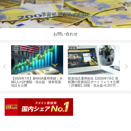
準富裕層からのFIRE
お問い合わせ
投資
投資
投
楽天
【2026年7月】新NISA運用実績｜夫
投資信託運用状況【2026年7月】富
【2
婦2人の評価額・含み益・保有投資
裕層の投資信託ポートフォリオ公開
婦2
信託を公開
｜評価額1.18億・含み益+5,257万円
信託
のリアル運用レポート投資