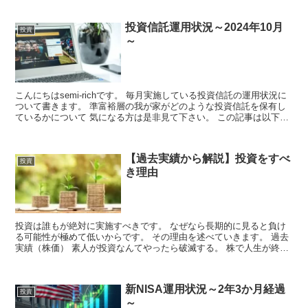
億り人へのロードマップを詳しく解説します。
投資信託運用状況～2024年10月
投資
～
こんにちはsemi-richです。 毎月実施している投資信託の運用状況に
ついて書きます。 準富裕層の我が家がどのような投資信託を保有し
ているかについて 気になる方は是非見て下さい。 この記事は以下の
方におス...
【過去実績から解説】投資をすべ
投資
き理由
投資は誰もが絶対に実施すべきです。 なぜなら長期的に見ると負け
る可能性が極めて低いからです。 その理由を述べていきます。 過去
実績（株価） 素人が投資なんてやったら破滅する。 株で人生が終わ
った人もいる...
新NISA運用状況～2年3か月経過
投資
～