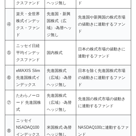
クスファンド
ヘッジ無し
ド
楽天・全世界
先進国・新興
先進国や新興国の株式市場
株式インデッ
国株式（広
④
の値動きに連動するファン
クス・ファン
域）-為替ヘッ
ド
ド
ジ無し
ニッセイ日経
日本の株式市場の値動きに
⑤
平均インデッ
国内株式
連動するファンド
クスファンド
eMAXIS Slim
先進国株式
日本を除く先進国株式市場
⑥
先進国株式イ
（広域）-為替
の値動きに連動するファン
ンデックス
ヘッジ無し
ド
たわらノーロ
先進国株式
先進国の株式市場の値動き
⑦
ード 先進国株
（広域）-為替
に連動するファンド
式
ヘッジ無し
ニッセイ
NSADAQ100
米国株式-為替
NASDAQ100に連動するファ
⑧
インデックス
ヘッジ無し
ンド