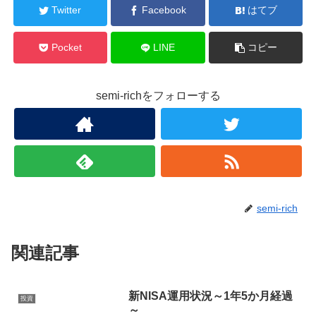
Twitter
Facebook
はてブ
Pocket
LINE
コピー
semi-richをフォローする
semi-rich
関連記事
新NISA運用状況～1年5か月経過
投資
～