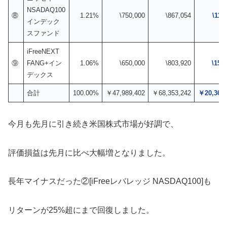
NSADAQ100
⑧
1.21%
\750,000
\867,054
\117
インデック
スファンド
iFreeNEXT
⑨
FANG+イン
1.06%
\650,000
\803,920
\153
デックス
合計
100.00%
￥47,989,402
￥68,353,242
￥20,363,
今月も先月に引き続き米国株式市場が好調で、
評価損益は先月に比べ大幅増となりました。
長年マイナスだった②[iFreeレバレッジ NASDAQ100]も
リターンが25%超にまで回復しました。