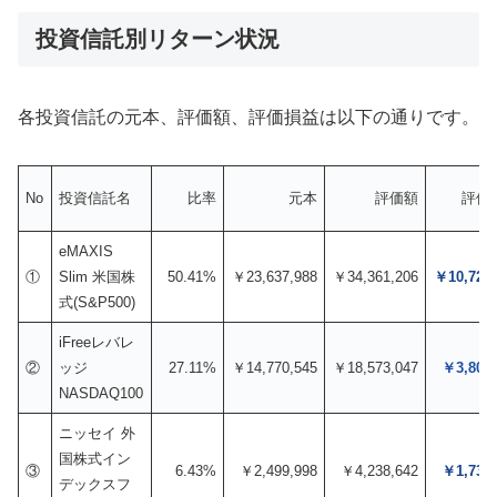
投資信託別リターン状況
各投資信託の元本、評価額、評価損益は以下の通りです。
No
投資信託名
比率
元本
評価額
評価
eMAXIS
①
Slim 米国株
50.41%
￥23,637,988
￥34,361,206
￥10,723,
式(S&P500)
iFreeレバレ
②
ッジ
27.11%
￥14,770,545
￥18,573,047
￥3,802,
NASDAQ100
ニッセイ 外
国株式イン
③
6.43%
￥2,499,998
￥4,238,642
￥1,738,
デックスフ