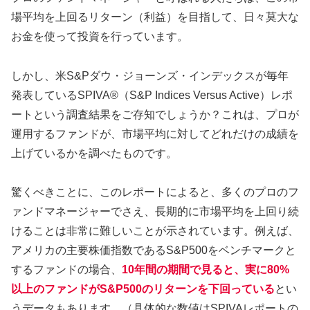
場平均を上回るリターン（利益）を目指して、日々莫大な
お金を使って投資を行っています。
しかし、米S&Pダウ・ジョーンズ・インデックスが毎年
発表しているSPIVA®（S&P Indices Versus Active）レポ
ートという調査結果をご存知でしょうか？これは、プロが
運用するファンドが、市場平均に対してどれだけの成績を
上げているかを調べたものです。
驚くべきことに、このレポートによると、多くのプロのフ
ァンドマネージャーでさえ、長期的に市場平均を上回り続
けることは非常に難しいことが示されています。例えば、
アメリカの主要株価指数であるS&P500をベンチマークと
するファンドの場合、
10年間の期間で見ると、実に80%
以上のファンドがS&P500のリターンを下回っている
とい
うデータもあります。（具体的な数値はSPIVAレポートの