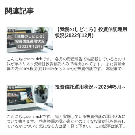
関連記事
【我慢のしどころ】投資信託運用
投資
状況(2022年12月)
こんにちはsemi-richです。 各月の資産報告でも記載しているとおり
我が家のリスク資産は投資信託のみで構成されてます。 また資産全
体の内62.5%程度(前月66%から-3.5%)が投資信託です。 本記事では
ど...
投資信託運用状況～2025年5月～
投資
こんにちはsemi-richです。 毎月実施している投資信託の運用状況に
ついて書きます。 準富裕層の我が家がどのような投資信託を保有し
ているかについて 気になる方は是非見て下さい。 この記事は以下の
方におス...