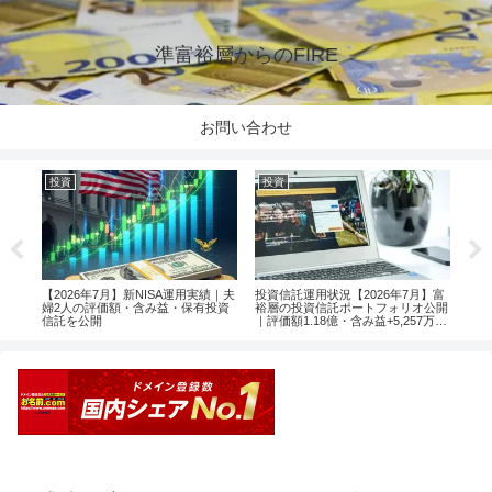
準富裕層からのFIRE
お問い合わせ
投資
投資
投
楽天
【2026年7月】新NISA運用実績｜夫
投資信託運用状況【2026年7月】富
【2
婦2人の評価額・含み益・保有投資
裕層の投資信託ポートフォリオ公開
婦2
信託を公開
｜評価額1.18億・含み益+5,257万円
信託
のリアル運用レポート投資