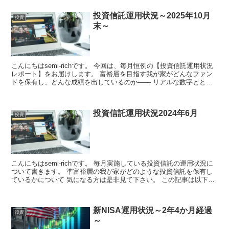
投資信託運用状況～2025年10月
投資
末～
こんにちはsemi-richです。 今回は、毎月恒例の【投資信託運用状況
レポート】をお届けします。 富裕層を目指す我が家がどんなファン
ドを保有し、どんな成績を出しているのか—— リアルな数字ととも
に、資産形成のヒントをお...
投資信託運用状況2024年6月
投資
こんにちはsemi-richです。 毎月実施している投資信託の運用状況に
ついて書きます。 準富裕層の我が家がどのような投資信託を保有し
ているかについて 気になる方は是非見て下さい。 この記事は以下の
方におス...
新NISA運用状況～2年4か月経過
投資
～