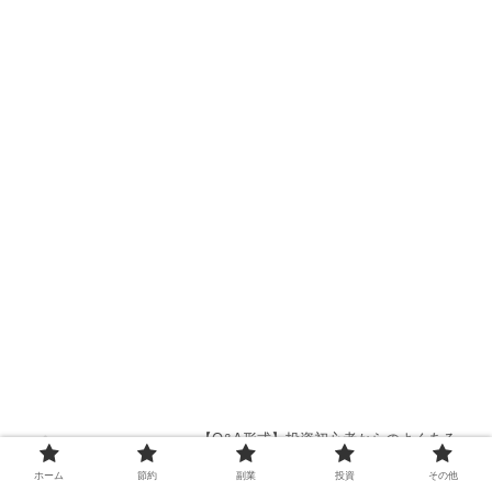
【Q&A形式】投資初心者からのよくある
質問にセミリッチが答えます！
ホーム
節約
副業
投資
その他