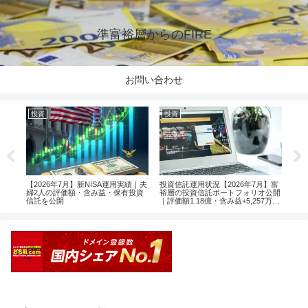
準富裕層からのFIRE
お問い合わせ
投資
投資
投
楽天
【2026年7月】新NISA運用実績｜夫
投資信託運用状況【2026年7月】富
【2
婦2人の評価額・含み益・保有投資
裕層の投資信託ポートフォリオ公開
婦2
信託を公開
｜評価額1.18億・含み益+5,257万円
信託
のリアル運用レポート投資