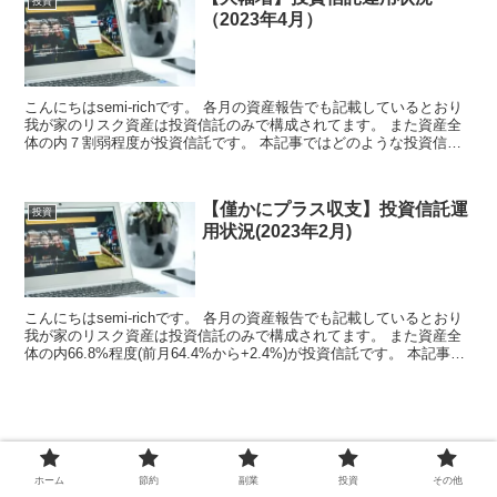
投資
（2023年4月）
こんにちはsemi-richです。 各月の資産報告でも記載しているとおり
我が家のリスク資産は投資信託のみで構成されてます。 また資産全
体の内７割弱程度が投資信託です。 本記事ではどのような投資信託
に投資していて ...
【僅かにプラス収支】投資信託運
投資
用状況(2023年2月)
こんにちはsemi-richです。 各月の資産報告でも記載しているとおり
我が家のリスク資産は投資信託のみで構成されてます。 また資産全
体の内66.8%程度(前月64.4%から+2.4%)が投資信託です。 本記事
で...
ホーム
節約
副業
投資
その他