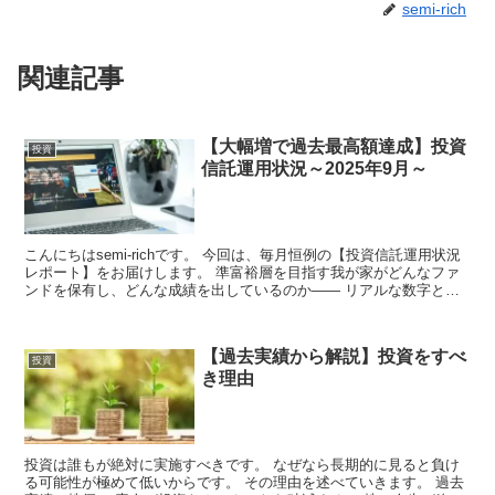
semi-rich
関連記事
【大幅増で過去最高額達成】投資
投資
信託運用状況～2025年9月～
こんにちはsemi-richです。 今回は、毎月恒例の【投資信託運用状況
レポート】をお届けします。 準富裕層を目指す我が家がどんなファ
ンドを保有し、どんな成績を出しているのか—— リアルな数字とと
もに、資産形成のヒントを...
【過去実績から解説】投資をすべ
投資
き理由
投資は誰もが絶対に実施すべきです。 なぜなら長期的に見ると負け
る可能性が極めて低いからです。 その理由を述べていきます。 過去