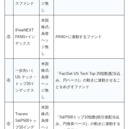
スファンド
ジ無
し
米国
株式-
iFreeNEXT
為替
③
FANG+イン
FANG+
に連動するファンド
ヘッ
デックス
ジ無
し
米国
一歩先いく
株式-
「FactSet US Tech Top 20指数(配当込
US テック・
為替
④
み、円ベース)」の動きに連動させるこ
トップ20イ
ヘッ
とをめざすファンド
ンデックス
ジ無
し
米国
Tracers
株式-
「S&P500トップ10指数(税引後配当込
S&P500トッ
為替
⑤
み、円換算ベース)」の動きに連動する
プ10インデ
ヘッ