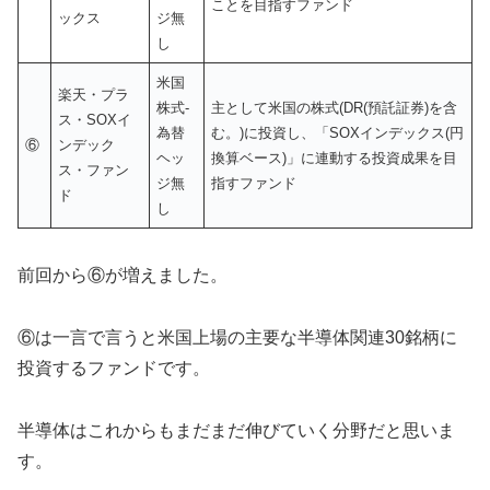
ことを目指すファンド
ックス
ジ無
し
米国
楽天・プラ
株式-
主として米国の株式(DR(預託証券)を含
ス・SOXイ
為替
む。)に投資し、「SOXインデックス(円
⑥
ンデック
ヘッ
換算ベース)」に連動する投資成果を目
ス・ファン
ジ無
指すファンド
ド
し
前回から⑥が増えました。
⑥は一言で言うと米国上場の主要な半導体関連30銘柄に
投資するファンドです。
半導体はこれからもまだまだ伸びていく分野だと思いま
す。