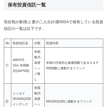
保有投資信託一覧
現在我が家(私と妻の二人分)の新NISAで保有している投資
信託の一覧は以下です。
No
投資信託名
分類
投資内容
米国
株式-
eMAXIS
為替
米国の代表的な株価指数であるＳ＆Ｐ
①
Slim 米国株
ヘッ
500指数に連動するファンド
式(S&P500)
ジ無
し
米国
ニッセイ
株式-
NSADAQ100
為替
②
NASDAQ100に連動するファンド
インデック
ヘッ