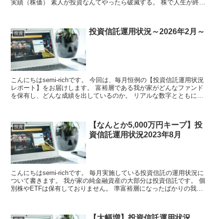
実績（株価） 素人が投資なんてやったら破滅する。 株で人生が終わ
った人もいる...
投資信託運用状況～2026年2月～
投資
こんにちはsemi-richです。 今回は、毎月恒例の【投資信託運用状況
レポート】をお届けします。 富裕層である我が家がどんなファンド
を保有し、どんな成績を出しているのか。 リアルな数字とともに、
資産形成のヒントをお届け...
【なんとか5,000万円キープ】投
投資
資信託運用状況2023年8月
こんにちはsemi-richです。 毎月実施している投資信託の運用状況に
ついて書きます。 我が家の純金融資産の大部分は投資信託です。 個
別株やETFは保有しておりません。 準富裕層になったばかりの我が
家が ど...
【大幅増】投資信託運用状況