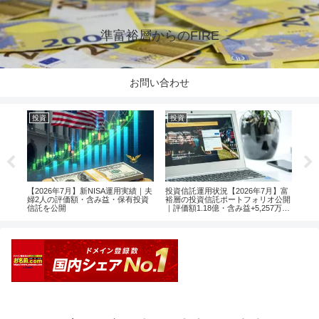
準富裕層からのFIRE
お問い合わせ
投資
投資
投
楽天
【2026年7月】新NISA運用実績｜夫
投資信託運用状況【2026年7月】富
【2
婦2人の評価額・含み益・保有投資
裕層の投資信託ポートフォリオ公開
婦2
信託を公開
｜評価額1.18億・含み益+5,257万円
信託
のリアル運用レポート投資