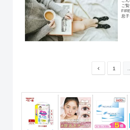
こん
ご覧
FI
息子１
1