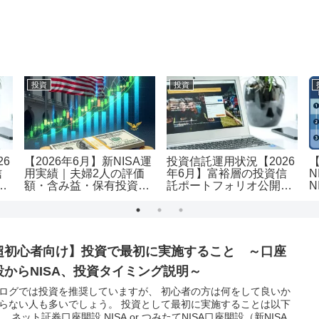
投資
投資
26
【2026年6月】新NISA運
投資信託運用状況【2026
信
用実績｜夫婦2人の評価
年6月】富裕層の投資信
N
｜
額・含み益・保有投資信
託ポートフォリオ公開｜
N
託を公開
評価額1.19億・含み益
用
+5,455万円のリアル運用
レポート投資
超初心者向け】投資で最初に実施すること ～口座
設からNISA、投資タイミング説明～
ログでは投資を推奨していますが、 初心者の方は何をして良いか
らない人も多いでしょう。 投資として最初に実施することは以下
。 ネット証券口座開設 NISA or つみたてNISA口座開設（新NISA