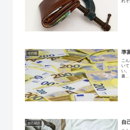
れぞ
準
その他
こん
いて
い。
書...
自
自己紹介