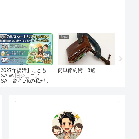
投資
節約
節約
【2027年復活】こども
簡単節約術 3選
【初心
ISA vs 旧ジュニア
納税解
ISA：資産1億の私が出
注意事
した「教育資金」の最終
回答