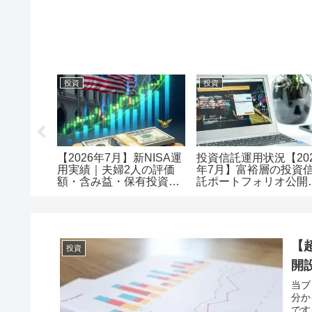
投資
投資
メリット
【2026年7月】新NISA運
投資信託運用状況【20
で口座開
用実績｜夫婦2人の評価
年7月】富裕層の投資
額・含み益・保有投資信
託ポートフォリオ公開
託を公開
評価額1.18億・含み益
+5,257万円のリアル運
レポート投資
【
投資
開
当ブ
分か
です