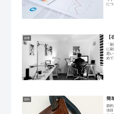
につ.
【
副業
「副
に副
思い
めて
簡
節約
節約
項目