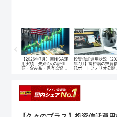
投資
投資
メリット
【2026年7月】新NISA運
投資信託運用状況【20
で口座開
用実績｜夫婦2人の評価
年7月】富裕層の投資
額・含み益・保有投資信
託ポートフォリオ公開
託を公開
評価額1.18億・含み益
+5,257万円のリアル運
レポート投資
【久々のプラス】投資信託運用状況