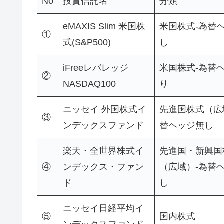
No
投資信託名
分類
eMAXIS Slim 米国株
米国株式-為替
①
式(S&P500)
し
iFreeレバレッジ
米国株式-為替
②
NASDAQ100
り
ニッセイ 外国株式イ
先進国株式（広
③
ンデックスファンド
替ヘッジ無し
楽天・全世界株式イ
先進国・新興国
④
ンデックス・ファン
（広域）-為替
ド
し
ニッセイ日経平均イ
⑤
国内株式