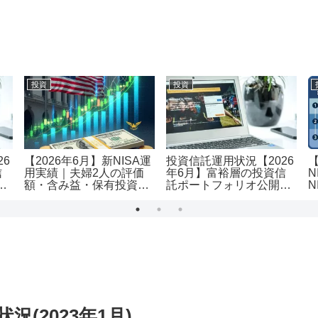
投資
投資
26
【2026年6月】新NISA運
投資信託運用状況【2026
信
用実績｜夫婦2人の評価
年6月】富裕層の投資信
N
｜
額・含み益・保有投資信
託ポートフォリオ公開｜
N
託を公開
評価額1.19億・含み益
用
+5,455万円のリアル運用
レポート投資
(2023年1月)