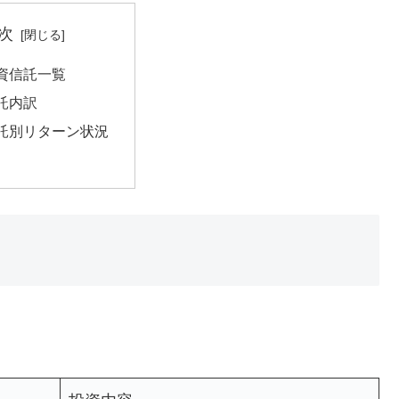
次
資信託一覧
託内訳
託別リターン状況
。