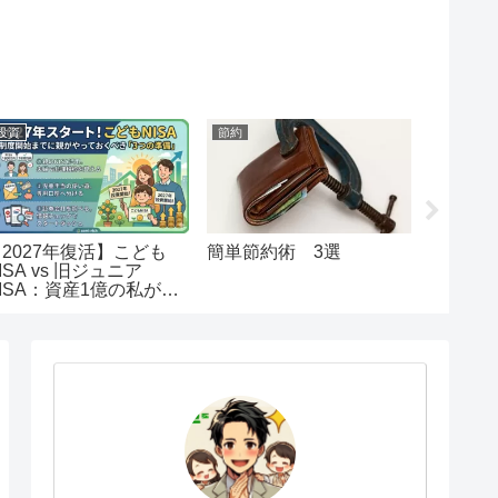
投資
節約
節約
【2027年復活】こども
簡単節約術 3選
【初心
ISA vs 旧ジュニア
納税解
ISA：資産1億の私が出
注意事
した「教育資金」の最終
回答