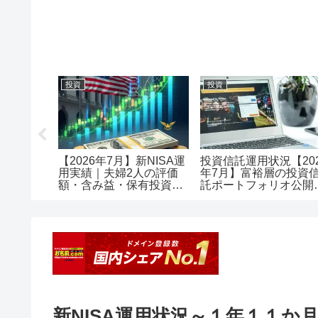
投資
投資
メリット
【2026年7月】新NISA運
投資信託運用状況【20
で口座開
用実績｜夫婦2人の評価
年7月】富裕層の投資
額・含み益・保有投資信
託ポートフォリオ公開
託を公開
評価額1.18億・含み益
+5,257万円のリアル運
レポート投資
新NISA運用状況～１年１１か