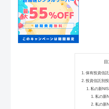
目
保有投資信
投資信託別
私の新NI
私の新
私の新