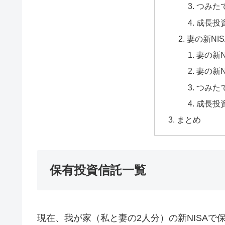
つみた
成長投
妻の新NI
妻の新
妻の新
つみた
成長投
まとめ
保有投資信託一覧
現在、我が家（私と妻の2人分）の新NISA