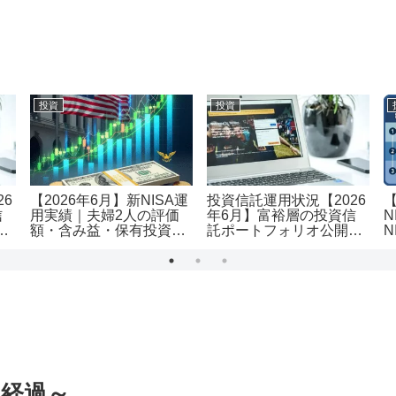
投資
投資
26
【2026年6月】新NISA運
投資信託運用状況【2026
信
用実績｜夫婦2人の評価
年6月】富裕層の投資信
N
｜
額・含み益・保有投資信
託ポートフォリオ公開｜
N
託を公開
評価額1.19億・含み益
用
+5,455万円のリアル運用
レポート投資
月経過～