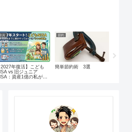
投資
節約
節約
【2027年復活】こども
簡単節約術 3選
【初心
ISA vs 旧ジュニア
納税解
ISA：資産1億の私が出
注意事
した「教育資金」の最終
回答