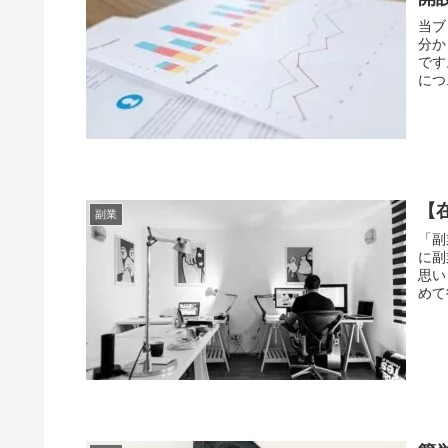
当ブ
分か
です
につ.
【
副業
「副
に副
思い
めて