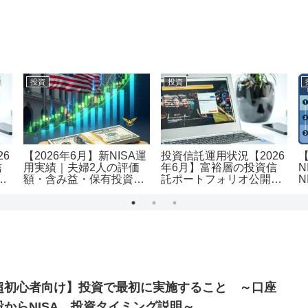
投資
投資
26
【2026年6月】新NISA運
投資信託運用状況【2026
信
用実績｜夫婦2人の評価
年6月】富裕層の投資信
N
｜
額・含み益・保有投資信
託ポートフォリオ公開｜
N
託を公開
評価額1.19億・含み益
用
+5,455万円のリアル運用
レポート投資
超初心者向け】投資で最初に実施すること ～口座
設からNISA、投資タイミング説明～