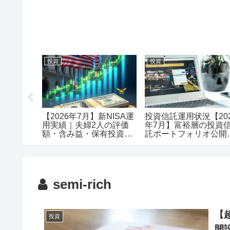
投資
投資
メリット
【2026年7月】新NISA運
投資信託運用状況【20
で口座開
用実績｜夫婦2人の評価
年7月】富裕層の投資
額・含み益・保有投資信
託ポートフォリオ公開
託を公開
評価額1.18億・含み益
+5,257万円のリアル運
レポート投資
semi-rich
【
投資
開