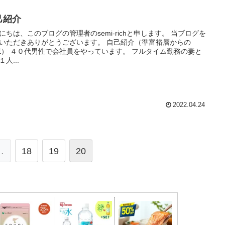
己紹介
にちは、このブログの管理者のsemi-richと申します。 当ブログを
いただきありがとうございます。 自己紹介（準富裕層からの
RE） ４０代男性で会社員をやっています。 フルタイム勤務の妻と
人...
2022.04.24
…
18
19
20