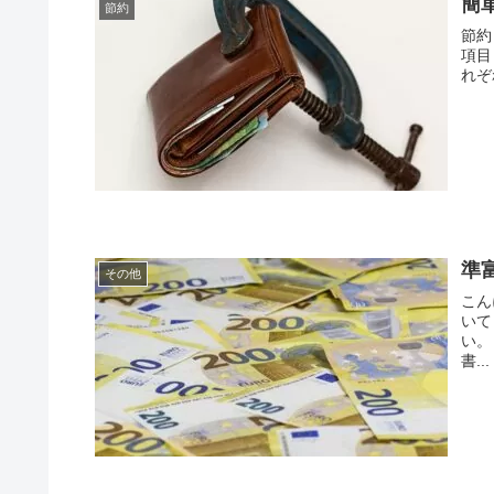
簡
節約
節約
項目
れぞ
準
その他
こん
いて
い。
書...