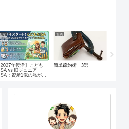
投資
節約
節約
【2027年復活】こども
簡単節約術 3選
【初心
ISA vs 旧ジュニア
納税解
ISA：資産1億の私が出
注意事
した「教育資金」の最終
回答