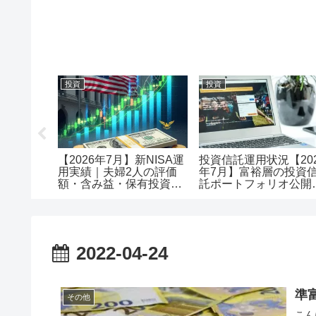
投資
投資
メリット
【2026年7月】新NISA運
投資信託運用状況【20
で口座開
用実績｜夫婦2人の評価
年7月】富裕層の投資
額・含み益・保有投資信
託ポートフォリオ公開
託を公開
評価額1.18億・含み益
+5,257万円のリアル運
レポート投資
2022-04-24
準
その他
こん