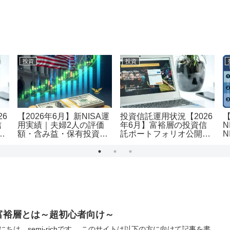
投資
投資
26
【2026年6月】新NISA運
投資信託運用状況【2026
信
用実績｜夫婦2人の評価
年6月】富裕層の投資信
N
｜
額・含み益・保有投資信
託ポートフォリオ公開｜
N
託を公開
評価額1.19億・含み益
用
+5,455万円のリアル運用
レポート投資
富裕層とは～超初心者向け～
にちは、semi-richです。 このサイトは以下の方に向けて記事を書