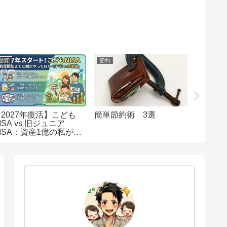
投資
節約
節約
【2027年復活】こども
簡単節約術 3選
【初心
ISA vs 旧ジュニア
納税解
ISA：資産1億の私が出
注意事
した「教育資金」の最終
回答