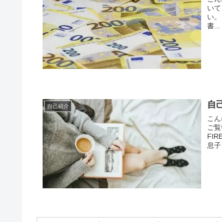
いて
い。
書...
自
自己紹介
こん
ご覧
FI
息子１