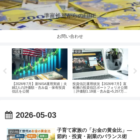
準富裕層からのFIRE
お問い合わせ
投資
投資
投
楽天
【2026年7月】新NISA運用実績｜夫
投資信託運用状況【2026年7月】富
【2
婦2人の評価額・含み益・保有投資
裕層の投資信託ポートフォリオ公開
婦2
信託を公開
｜評価額1.18億・含み益+5,257万円
信託
のリアル運用レポート投資
2026-05-03
子育て家族の「お金の黄金比」—
その他
節約・投資・副業のバランス術