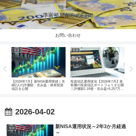
準富裕層からのFIRE
お問い合わせ
投資
投資
投
楽天
【2026年7月】新NISA運用実績｜夫
投資信託運用状況【2026年7月】富
【2
婦2人の評価額・含み益・保有投資
裕層の投資信託ポートフォリオ公開
婦2
信託を公開
｜評価額1.18億・含み益+5,257万円
信託
のリアル運用レポート投資
2026-04-02
新NISA運用状況～2年3か月経過
投資
～