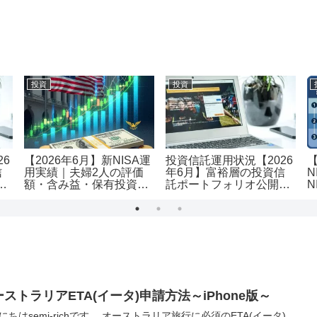
投資
投資
26
【2026年6月】新NISA運
投資信託運用状況【2026
信
用実績｜夫婦2人の評価
年6月】富裕層の投資信
N
｜
額・含み益・保有投資信
託ポートフォリオ公開｜
N
託を公開
評価額1.19億・含み益
用
+5,455万円のリアル運用
レポート投資
ストラリアETA(イータ)申請方法～iPhone版～
にちはsemi-richです。 オーストラリア旅行に必須のETA(イータ)