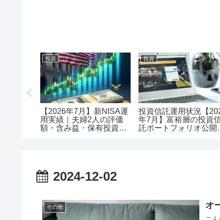
投資
投資
メリット
【2026年7月】新NISA運
投資信託運用状況【20
で口座開
用実績｜夫婦2人の評価
年7月】富裕層の投資
額・含み益・保有投資信
託ポートフォリオ公開
託を公開
評価額1.18億・含み益
+5,257万円のリアル運
レポート投資
2024-12-02
オー
その他
こん