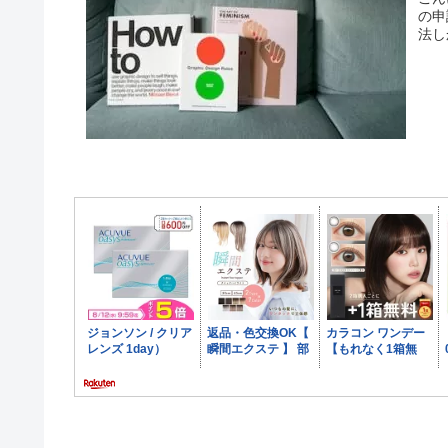
の申
法し