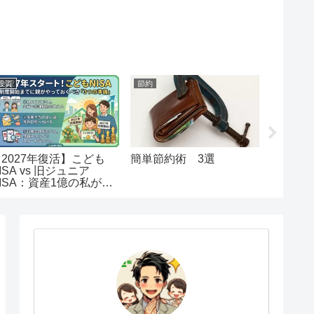
投資
節約
節約
【2027年復活】こども
簡単節約術 3選
【初心
ISA vs 旧ジュニア
納税解
ISA：資産1億の私が出
注意事
した「教育資金」の最終
回答