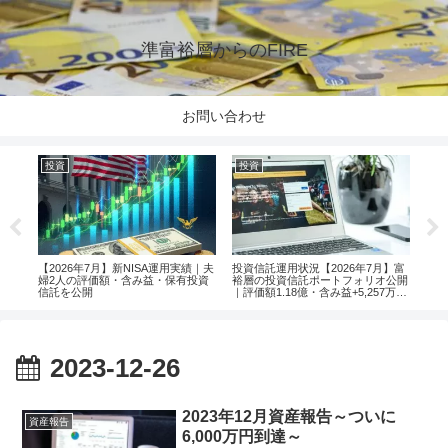
準富裕層からのFIRE
お問い合わせ
投資
投資
投
楽天
【2026年7月】新NISA運用実績｜夫
投資信託運用状況【2026年7月】富
【2
婦2人の評価額・含み益・保有投資
裕層の投資信託ポートフォリオ公開
婦2
信託を公開
｜評価額1.18億・含み益+5,257万円
信託
のリアル運用レポート投資
2023-12-26
2023年12月資産報告～ついに
資産報告
6,000万円到達～