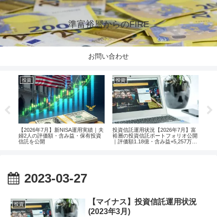
準富裕層からのFIRE
お問い合わせ
投資
投資
投
楽天
【2026年7月】新NISA運用実績｜夫
投資信託運用状況【2026年7月】富
【2
婦2人の評価額・含み益・保有投資
裕層の投資信託ポートフォリオ公開
婦2
信託を公開
｜評価額1.18億・含み益+5,257万円
信託
のリアル運用レポート投資
2023-03-27
【マイナス】投資信託運用状況
投資
(2023年3月)