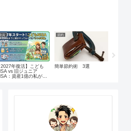
投資
節約
節約
【2027年復活】こども
簡単節約術 3選
【初心
ISA vs 旧ジュニア
納税解
ISA：資産1億の私が出
注意事
した「教育資金」の最終
回答