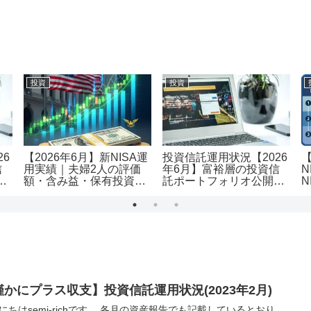
投資
投資
26
【2026年6月】新NISA運
投資信託運用状況【2026
信
用実績｜夫婦2人の評価
年6月】富裕層の投資信
N
｜
額・含み益・保有投資信
託ポートフォリオ公開｜
N
託を公開
評価額1.19億・含み益
用
+5,455万円のリアル運用
レポート投資
僅かにプラス収支】投資信託運用状況(2023年2月)
にちはsemi-richです。 各月の資産報告でも記載しているとおり