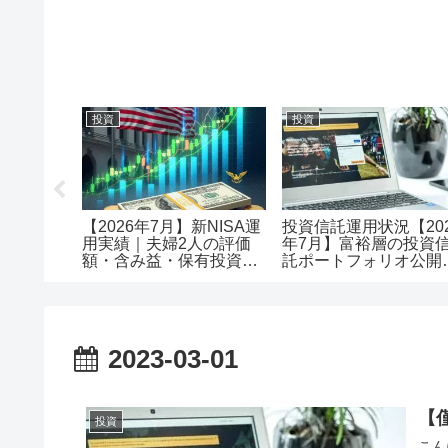
投資
投資
メリット
【2026年7月】新NISA運
投資信託運用状況【20
で口座開
用実績｜夫婦2人の評価
年7月】富裕層の投資
額・含み益・保有投資信
託ポートフォリオ公開
託を公開
評価額1.18億・含み益
+5,257万円のリアル運
レポート投資
2023-03-01
【
投資
こん