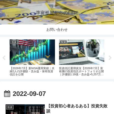
準富裕層からのFIRE
お問い合わせ
投資
投資
投
楽天
【2026年7月】新NISA運用実績｜夫
投資信託運用状況【2026年7月】富
【2
婦2人の評価額・含み益・保有投資
裕層の投資信託ポートフォリオ公開
婦2
信託を公開
｜評価額1.18億・含み益+5,257万円
信託
のリアル運用レポート投資
2022-09-07
【投資初心者あるある】投資失敗
投資
談