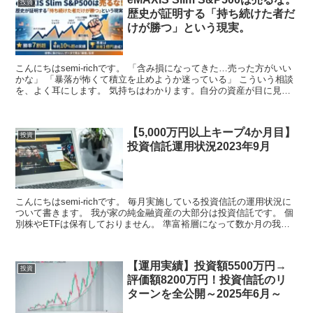
投資
歴史が証明する「持ち続けた者だ
けが勝つ」という現実。
こんにちはsemi-richです。 「含み損になってきた…売った方がいい
かな」 「暴落が怖くて積立を止めようか迷っている」 こういう相談
を、よく耳にします。 気持ちはわかります。自分の資産が目に見え
て減って...
【5,000万円以上キープ4か月目】
投資
投資信託運用状況2023年9月
こんにちはsemi-richです。 毎月実施している投資信託の運用状況に
ついて書きます。 我が家の純金融資産の大部分は投資信託です。 個
別株やETFは保有しておりません。 準富裕層になって数か月の我が
家が ど...
【運用実績】投資額5500万円→
投資
評価額8200万円！投資信託のリ
ターンを全公開～2025年6月～