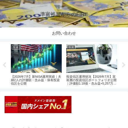
準富裕層からのFIRE
お問い合わせ
投資
投資
投
楽天
【2026年7月】新NISA運用実績｜夫
投資信託運用状況【2026年7月】富
【2
婦2人の評価額・含み益・保有投資
裕層の投資信託ポートフォリオ公開
婦2
信託を公開
｜評価額1.18億・含み益+5,257万円
信託
のリアル運用レポート投資