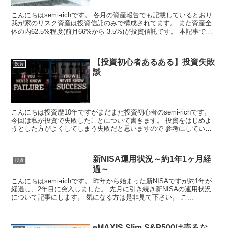
こんにちはsemi-richです。 各月の資産報告でも記載しているとおり
我が家のリスク資産は投資信託のみで構成されてます。 また資産全
体の内62.5%程度(前月66%から-3.5%)が投資信託です。 本記事では
ど...
【投資初心者あるある】投資失敗
投資
談
こんにちは投資歴10年ですがまだまだ投資初心者のsemi-richです。
今回は私が投資で失敗したことについて書きます。 投資をはじめよ
うとした方がよくしてしまう失敗だと思いますので 参考にしていた
だけると幸いです。 ...
新NISA運用状況～約1年1ヶ月経
投資
過～
こんにちはsemi-richです。 昨年から始まった新NISAですが約1年が
経過し、2年目に突入しました。 先月に引き続き新NISAの運用状況
について記事にします。 気になる方は是非見て下さい。 こ...
eMAXIS Slim S&P500は売るな。