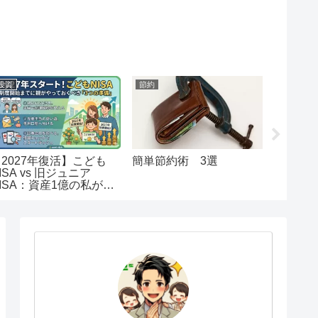
投資
節約
節約
【2027年復活】こども
簡単節約術 3選
【初心
ISA vs 旧ジュニア
納税解
ISA：資産1億の私が出
注意事
した「教育資金」の最終
回答