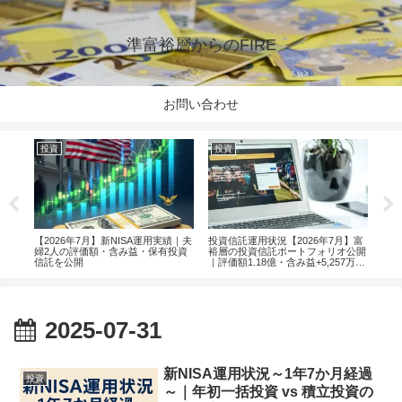
準富裕層からのFIRE
お問い合わせ
投資
投資
投
楽天
【2026年7月】新NISA運用実績｜夫
投資信託運用状況【2026年7月】富
【2
婦2人の評価額・含み益・保有投資
裕層の投資信託ポートフォリオ公開
婦2
信託を公開
｜評価額1.18億・含み益+5,257万円
信託
のリアル運用レポート投資
2025-07-31
新NISA運用状況～1年7か月経過
投資
～｜年初一括投資 vs 積立投資の