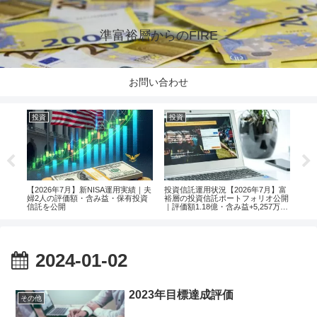
準富裕層からのFIRE
お問い合わせ
投資
投資
投
楽天
【2026年7月】新NISA運用実績｜夫
投資信託運用状況【2026年7月】富
【2
婦2人の評価額・含み益・保有投資
裕層の投資信託ポートフォリオ公開
婦2
信託を公開
｜評価額1.18億・含み益+5,257万円
信託
のリアル運用レポート投資
2024-01-02
2023年目標達成評価
その他