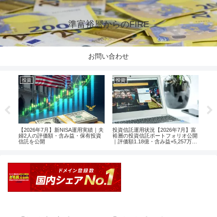
準富裕層からのFIRE
お問い合わせ
投資
投資
投
楽天
【2026年7月】新NISA運用実績｜夫
投資信託運用状況【2026年7月】富
【2
婦2人の評価額・含み益・保有投資
裕層の投資信託ポートフォリオ公開
婦2
信託を公開
｜評価額1.18億・含み益+5,257万円
信託
のリアル運用レポート投資