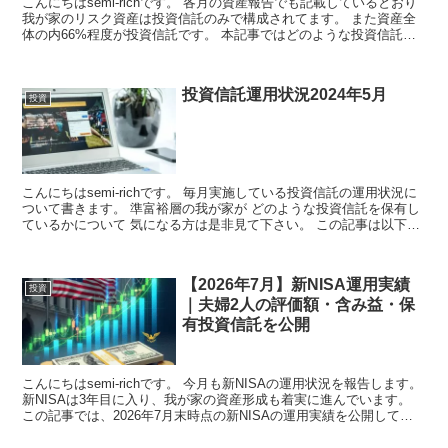
こんにちはsemi-richです。 各月の資産報告でも記載しているとおり
我が家のリスク資産は投資信託のみで構成されてます。 また資産全
体の内66%程度が投資信託です。 本記事ではどのような投資信託に
投資していて ...
投資信託運用状況2024年5月
投資
こんにちはsemi-richです。 毎月実施している投資信託の運用状況に
ついて書きます。 準富裕層の我が家が どのような投資信託を保有し
ているかについて 気になる方は是非見て下さい。 この記事は以下
の...
【2026年7月】新NISA運用実績
投資
｜夫婦2人の評価額・含み益・保
有投資信託を公開
こんにちはsemi-richです。 今月も新NISAの運用状況を報告します。
新NISAは3年目に入り、我が家の資産形成も着実に進んでいます。
この記事では、2026年7月末時点の新NISAの運用実績を公開してい
ます。 ...