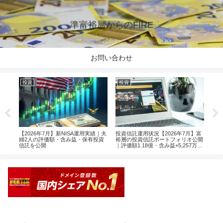
準富裕層からのFIRE
お問い合わせ
投資
投資
投
楽天
【2026年7月】新NISA運用実績｜夫
投資信託運用状況【2026年7月】富
【2
婦2人の評価額・含み益・保有投資
裕層の投資信託ポートフォリオ公開
婦2
信託を公開
｜評価額1.18億・含み益+5,257万円
信託
のリアル運用レポート投資