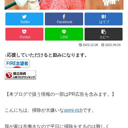
Twitter
Facebook
はてブ
Pocket
LINE
コピー
2023.12.08
2022.09.20
↓応援していただけると励みになります。
【本ブログで扱う情報の一部はPR広告を含みます。】
こんにちは、掃除が大嫌いな
semi-rich
です。
我が家は共働きなので平日に掃除をするのは難しく