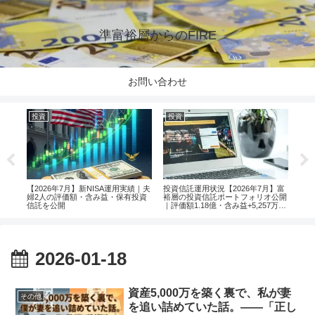
準富裕層からのFIRE
お問い合わせ
投資
投資
投
楽天
【2026年7月】新NISA運用実績｜夫
投資信託運用状況【2026年7月】富
【2
婦2人の評価額・含み益・保有投資
裕層の投資信託ポートフォリオ公開
婦2
信託を公開
｜評価額1.18億・含み益+5,257万円
信託
のリアル運用レポート投資
2026-01-18
資産5,000万を築く裏で、私が妻
その他
を追い詰めていた話。――「正し